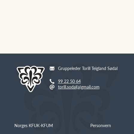
Gruppeleder Torill Teigland Sødal
99 22 50 64
torill.sodal(a)gmail.com
Norges KFUK-KFUM
Personvern