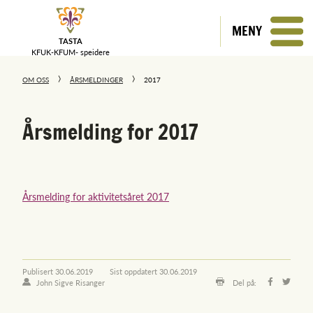
MENY
TASTA
KFUK-KFUM-
speidere
OM OSS
ÅRSMELDINGER
2017
Årsmelding for 2017
Årsmelding for aktivitetsåret 2017
Publisert
30.06.2019
Sist oppdatert
30.06.2019
John Sigve Risanger
Del på: