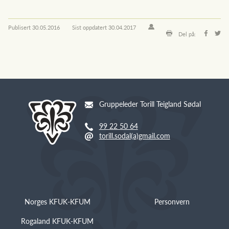
Publisert
30.05.2016
Sist oppdatert
30.04.2017
Del på:
Gruppeleder Torill Teigland Sødal
99 22 50 64
torill.sodal(a)gmail.com
Norges KFUK-KFUM
Personvern
Rogaland KFUK-KFUM