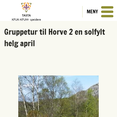
MENY
TASTA
KFUK-KFUM-
speidere
Gruppetur til Horve 2 en solfylt
helg april