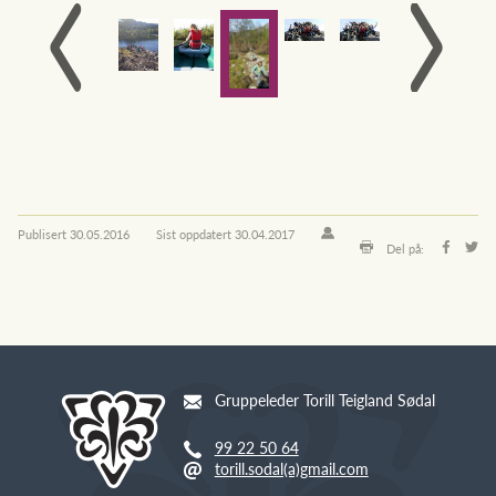
Publisert
30.05.2016
Sist oppdatert
30.04.2017
Del på:
Gruppeleder Torill Teigland Sødal
99 22 50 64
torill.sodal(a)gmail.com